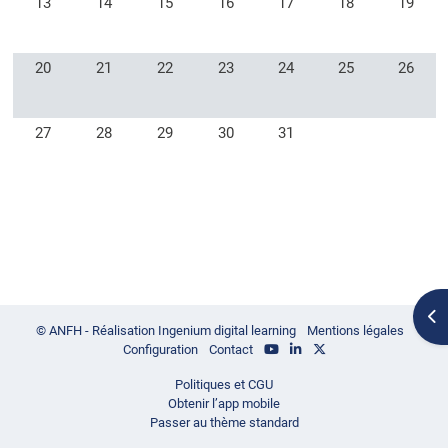
13
14
15
16
17
18
19
Aucun événement, lundi 20 octobre
Aucun événement, mardi 21 octobre
Aucun événement, mercredi 22 octobre
Aucun événement, jeudi 23 octobre
Aucun événement, vendred
Aucun événement,
Aucun é
20
21
22
23
24
25
26
Aucun événement, lundi 27 octobre
Aucun événement, mardi 28 octobre
Aucun événement, mercredi 29 octobre
Aucun événement, jeudi 30 octobre
Aucun événement, vendred
27
28
29
30
31
Ouv
© ANFH - Réalisation Ingenium digital learning
Mentions légales
Configuration
Contact
Politiques et CGU
Obtenir l’app mobile
Passer au thème standard