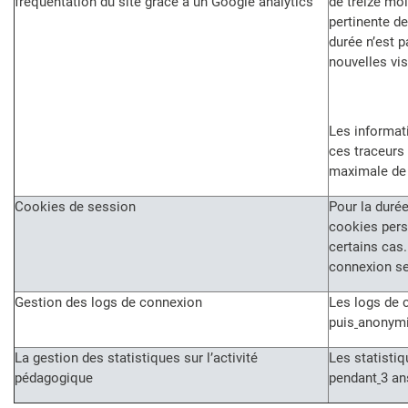
fréquentation du site grâce à un Google analytics
de treize mo
pertinente d
durée n’est 
nouvelles vis
Les informati
ces traceurs
maximale de
Cookies de session
Pour la durée
cookies pers
certains cas
connexion se
Gestion des logs de connexion
Les logs de 
puis
anonymi
La gestion des statistiques sur l’activité
Les statisti
pédagogique
pendant
3 an