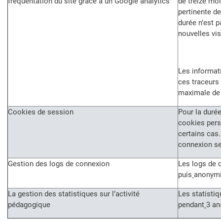
fréquentation du site grâce à un Google analytics
de treize mo
pertinente d
durée n’est 
nouvelles vis
Les informati
ces traceurs
maximale de
Cookies de session
Pour la durée
cookies pers
certains cas
connexion se
Gestion des logs de connexion
Les logs de 
puis
anonymi
La gestion des statistiques sur l’activité
Les statisti
pédagogique
pendant
3 an