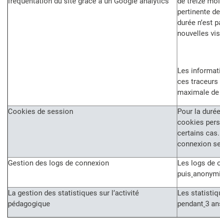
fréquentation du site grâce à un Google analytics
de treize mo
pertinente d
durée n’est 
nouvelles vis
Les informati
ces traceurs
maximale de
Cookies de session
Pour la durée
cookies pers
certains cas
connexion se
Gestion des logs de connexion
Les logs de 
puis
anonymi
La gestion des statistiques sur l’activité
Les statisti
pédagogique
pendant
3 an