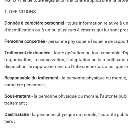
RGPD ») et de toute législation nationale applicable à la prot
1. DEFINITIONS
Donnée à caractère personnel
- toute information relative à u
d'identification ou à un ou plusieurs éléments qui lui sont pro
Personne concernée
- personne physique à laquelle se rapporte
Traitement de données
- toute opération ou tout ensemble d’op
l’organisation, la conservation, l’adaptation ou la modification
disposition, le rapprochement ou l’interconnexion, ainsi que le 
Responsable du traitement
- la personne physique ou morale, l
caractère personnel ;
Sous-traitant -
la personne physique ou morale, l'autorité pub
traitement ;
Destinataire
-
la personne physique ou morale, l'autorité publ
tiers ;