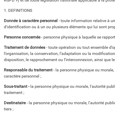
RGPD ») et de toute législation nationale applicable à la prot
1. DEFINITIONS
Donnée à caractère personnel
- toute information relative à u
d'identification ou à un ou plusieurs éléments qui lui sont pro
Personne concernée
- personne physique à laquelle se rapporte
Traitement de données
- toute opération ou tout ensemble d’op
l’organisation, la conservation, l’adaptation ou la modification
disposition, le rapprochement ou l’interconnexion, ainsi que le 
Responsable du traitement
- la personne physique ou morale, l
caractère personnel ;
Sous-traitant -
la personne physique ou morale, l'autorité pub
traitement ;
Destinataire
-
la personne physique ou morale, l'autorité publ
tiers ;