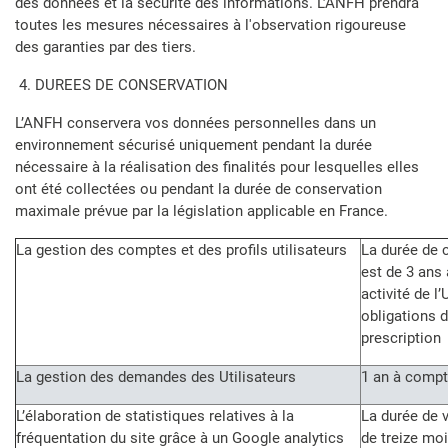
des données et la sécurité des informations. L’ANFH prendra
toutes les mesures nécessaires à l'observation rigoureuse
des garanties par des tiers.
4. DUREES DE CONSERVATION
L’ANFH conservera vos données personnelles dans un
environnement sécurisé uniquement pendant la durée
nécessaire à la réalisation des finalités pour lesquelles elles
ont été collectées ou pendant la durée de conservation
maximale prévue par la législation applicable en France.
La gestion des comptes et des profils utilisateurs
La durée de 
est de 3 ans 
activité de l
obligations 
prescription
La gestion des demandes des Utilisateurs
1 an à compt
L’élaboration de statistiques relatives à la
La durée de v
fréquentation du site grâce à un Google analytics
de treize mo