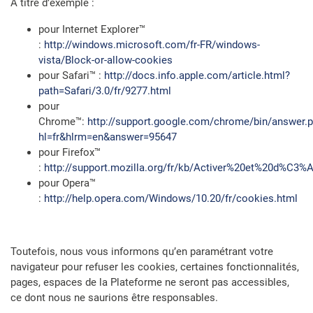
A titre d’exemple :
pour Internet Explorer™
:
http://windows.microsoft.com/fr-FR/windows-
vista/Block-or-allow-cookies
pour Safari™ :
http://docs.info.apple.com/article.html?
path=Safari/3.0/fr/9277.html
pour
Chrome™:
http://support.google.com/chrome/bin/answer.p
hl=fr&hlrm=en&answer=95647
pour Firefox™
:
http://support.mozilla.org/fr/kb/Activer%20et%20d%C3
pour Opera™
:
http://help.opera.com/Windows/10.20/fr/cookies.html
Toutefois, nous vous informons qu’en paramétrant votre
navigateur pour refuser les cookies, certaines fonctionnalités,
pages, espaces de la Plateforme ne seront pas accessibles,
ce dont nous ne saurions être responsables.