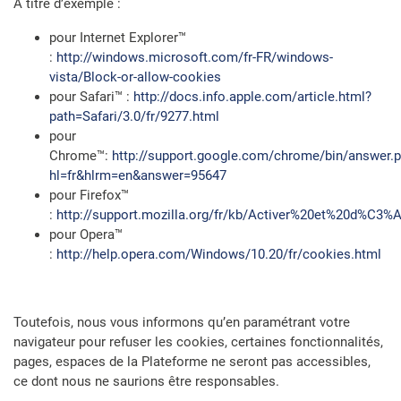
A titre d’exemple :
pour Internet Explorer™
:
http://windows.microsoft.com/fr-FR/windows-
vista/Block-or-allow-cookies
pour Safari™ :
http://docs.info.apple.com/article.html?
path=Safari/3.0/fr/9277.html
pour
Chrome™:
http://support.google.com/chrome/bin/answer.p
hl=fr&hlrm=en&answer=95647
pour Firefox™
:
http://support.mozilla.org/fr/kb/Activer%20et%20d%C3
pour Opera™
:
http://help.opera.com/Windows/10.20/fr/cookies.html
Toutefois, nous vous informons qu’en paramétrant votre
navigateur pour refuser les cookies, certaines fonctionnalités,
pages, espaces de la Plateforme ne seront pas accessibles,
ce dont nous ne saurions être responsables.