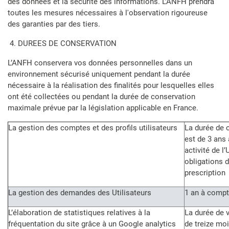
des données et la sécurité des informations. L’ANFH prendra
toutes les mesures nécessaires à l'observation rigoureuse
des garanties par des tiers.
4. DUREES DE CONSERVATION
L’ANFH conservera vos données personnelles dans un
environnement sécurisé uniquement pendant la durée
nécessaire à la réalisation des finalités pour lesquelles elles
ont été collectées ou pendant la durée de conservation
maximale prévue par la législation applicable en France.
La gestion des comptes et des profils utilisateurs
La durée de 
est de 3 ans 
activité de l
obligations 
prescription
La gestion des demandes des Utilisateurs
1 an à compt
L’élaboration de statistiques relatives à la
La durée de v
fréquentation du site grâce à un Google analytics
de treize mo